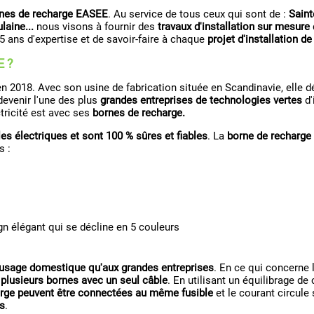
bornes de recharge EASEE
. Au service de tous ceux qui sont de :
Saint
laine...
nous visons à fournir des
travaux d'installation sur mesure
5 ans d'expertise et de savoir-faire à chaque
projet d'installation d
E ?
n 2018. Avec son usine de fabrication située en Scandinavie, elle d
devenir l'une des plus
grandes entreprises de technologies vertes
d'
ctricité est avec ses
bornes de recharge.
les électriques et sont 100 % sûres et fiables
. La
borne de recharg
s :
gn élégant qui se décline en 5 couleurs
usage domestique qu'aux grandes entreprises
. En ce qui concerne 
r
plusieurs bornes avec un seul câble
. En utilisant un équilibrage de
arge peuvent être connectées au même fusible
et le courant circule 
s
.